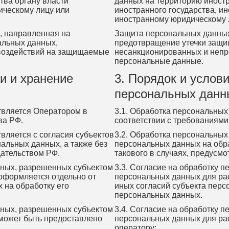
тва органу власти
данных на территорию иностр
ическому лицу или
иностранного государства, и
иностранному юридическому 
, направленная на
Защита персональных данных
альных данных,
предотвращение утечки защ
воздействий на защищаемые
несанкционированных и неп
персональные данные.
и и хранение
3. Порядок и услов
персональных данн
твляется Оператором в
3.1. Обработка персональны
ва РФ.
соответствии с требованиями
вляется с согласия субъектов
3.2. Обработка персональных
альных данных, а также без
персональных данных на обра
дательством РФ.
такового в случаях, предусм
нных, разрешенных субъектом
3.3. Согласие на обработку 
оформляется отдельно от
персональных данных для ра
 на обработку его
иных согласий субъекта перс
персональных данных.
нных, разрешенных субъектом
3.4. Согласие на обработку 
может быть предоставлено
персональных данных для ра
оператору: