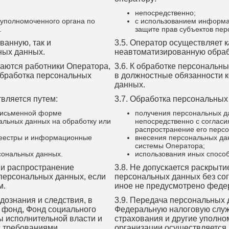
непосредственно;
уполномоченного органа по
с использованием информа
.
защите прав субъектов пер
ванную, так и
3.5. Оператор осуществляет к
ных данных.
неавтоматизированную обраб
каются работники Оператора,
3.6. К обработке персональн
обработка персональных
в должностные обязанности 
данных.
вляется путем:
3.7. Обработка персональных
 письменной форме
получения персональных д
альных данных на обработку или
непосредственно с согласи
распространение его перс
реестры и информационные
внесения персональных да
системы Оператора;
сональных данных.
использования иных спосо
м и распространение
3.8. Не допускается раскрыт
 персональных данных, если
персональных данных без сог
м.
иное не предусмотрено феде
дознания и следствия, в
3.9. Передача персональных 
 фонд, Фонд социального
Федеральную налоговую служ
ы исполнительной власти и
страхования и другие уполно
с требованиями
организации осуществляется 