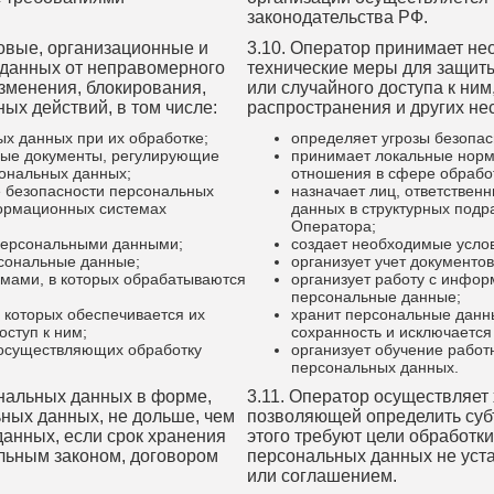
законодательства РФ.
овые, организационные и
3.10. Оператор принимает н
 данных от неправомерного
технические меры для защит
изменения, блокирования,
или случайного доступа к ним
ых действий, в том числе:
распространения и других не
х данных при их обработке;
определяет угрозы безопас
ные документы, регулирующие
принимает локальные норм
ональных данных;
отношения в сфере обрабо
е безопасности персональных
назначает лиц, ответствен
формационных системах
данных в структурных под
Оператора;
 персональными данными;
создает необходимые усло
рсональные данные;
организует учет документо
мами, в которых обрабатываются
организует работу с инфо
персональные данные;
 которых обеспечивается их
хранит персональные данны
ступ к ним;
сохранность и исключается
 осуществляющих обработку
организует обучение рабо
персональных данных.
ональных данных в форме,
3.11. Оператор осуществляет
ных данных, не дольше, чем
позволяющей определить суб
данных, если срок хранения
этого требуют цели обработк
льным законом, договором
персональных данных не уст
или соглашением.