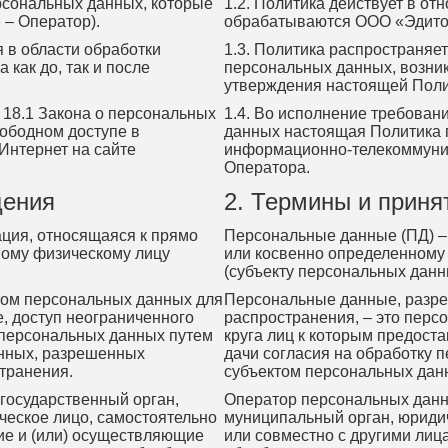
ерсональных данных, которые
1.2. Политика действует в о
– Оператор).
обрабатываются ООО «Эдитор
я в области обработки
1.3. Политика распространяе
как до, так и после
персональных данных, возникш
утверждения настоящей Поли
и 18.1 Закона о персональных
1.4. Во исполнение требовани
ободном доступе в
данных настоящая Политика п
Интернет на сайте
информационно-телекоммуник
Оператора.
щения
2. Термины и прин
ция, относящаяся к прямо
Персональные данные (ПД) –
мому физическому лицу
или косвенно определенному
(субъекту персональных данн
ом персональных данных для
Персональные данные, разр
, доступ неограниченного
распространения, – это перс
 персональных данных путем
круга лиц к которым предост
анных, разрешенных
дачи согласия на обработку
транения.
субъектом персональных дан
государственный орган,
Оператор персональных данны
ческое лицо, самостоятельно
муниципальный орган, юридич
ие и (или) осуществляющие
или совместно с другими ли