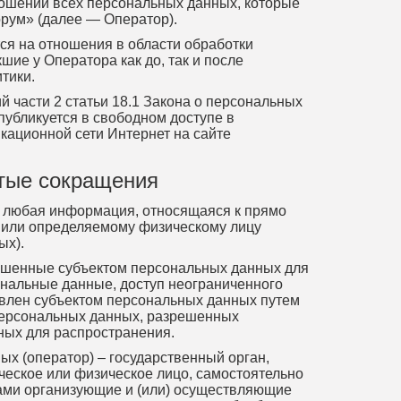
тношении всех персональных данных, которые
ум» (далее — Оператор).
тся на отношения в области обработки
ие у Оператора как до, так и после
тики.
й части 2 статьи 18.1 Закона о персональных
убликуется в свободном доступе в
ационной сети Интернет на сайте
ятые сокращения
 любая информация, относящаяся к прямо
 или определяемому физическому лицу
ых).
ешенные субъектом персональных данных для
ональные данные, доступ неограниченного
авлен субъектом персональных данных путем
 персональных данных, разрешенных
ных для распространения.
х (оператор) – государственный орган,
еское или физическое лицо, самостоятельно
цами организующие и (или) осуществляющие