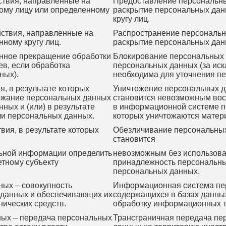
ствия, направленные на
Предоставление персональны
ому лицу или определенному
раскрытие персональных дан
кругу лиц.
ствия, направленные на
Распространение персональн
ному кругу лиц.
раскрытие персональных дан
нное прекращение обработки
Блокирование персональных 
в, если обработка
персональных данных (за иск
ных).
необходима для уточнения п
, в результате которых
Уничтожение персональных да
ржание персональных данных
становится невозможным вос
ых и (или) в результате
в информационной системе пе
ли персональных данных.
которых уничтожаются матер
ия, в результате которых
Обезличивание персональных 
становится
ьной информации определить
невозможным без использова
тному субъекту
принадлежность персональны
персональных данных.
ых – совокупность
Информационная система пер
 данных и обеспечивающих их
содержащихся в базах данны
ических средств.
обработку информационных те
ных – передача персональных
Трансграничная передача пе