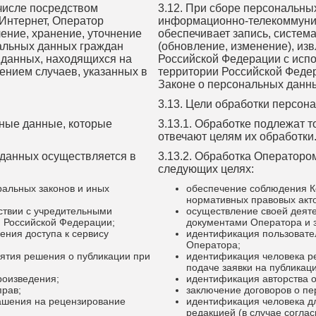
 числе посредством
3.12. При сборе персональны
Интернет, Оператор
информационно-телекоммуник
ение, хранение, уточнение
обеспечивает запись, систем
нальных данных граждан
(обновление, изменение), из
 данных, находящихся на
Российской Федерации с исп
ением случаев, указанных в
территории Российской Федер
Законе о персональных данн
3.13. Цели обработки персон
ьные данные, которые
3.13.1. Обработке подлежат 
отвечают целям их обработки
 данных осуществляется в
3.13.2. Обработка Операторо
следующих целях:
альных законов и иных
обеспечение соблюдения К
нормативных правовых акт
ствии с учредительными
осуществление своей деяте
 Российской Федерации;
документами Оператора и 
ения доступа к сервису
идентификация пользовател
Оператора;
ятия решения о публикации при
идентификация человека р
подаче заявки на публикац
роизведения;
идентификация авторства о
прав;
заключение договоров о пе
ашения на рецензирование
идентификация человека д
редакцией (в случае соглас