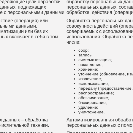
ределяющие цели обработки
обработку персональных дан
 данных, подлежащих
персональных данных, соста
ые с персональными данными.
обработке, действия (опера
ствие (операция) или
Обработка персональных дан
альными данными,
совокупность действий (опер
матизации или без их
совершаемых с использовани
ых включает в себя в том
использования. Обработка пе
числе:
сбор;
запись;
систематизацию;
накопление;
хранение;
уточнение (обновление, из
извлечение;
использование;
передачу (предоставление, 
распространение;
обезличивание;
блокирование;
удаление;
уничтожение.
х данных – обработка
Автоматизированная обработ
ислительной техники.
персональных данных с помо