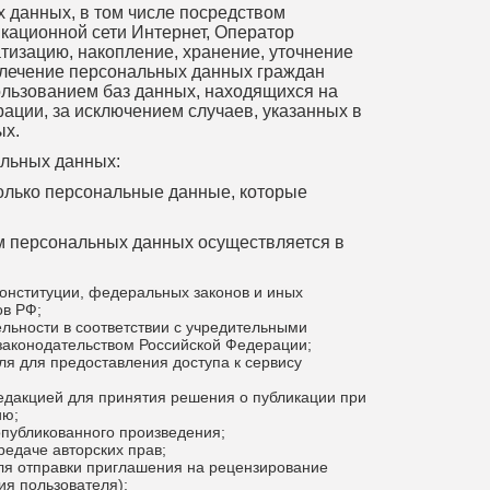
х данных, в том числе посредством
ационной сети Интернет, Оператор
атизацию, накопление, хранение, уточнение
влечение персональных данных граждан
ользованием баз данных, находящихся на
ации, за исключением случаев, указанных в
ых.
альных данных:
только персональные данные, которые
.
м персональных данных осуществляется в
онституции, федеральных законов и иных
ов РФ;
льности в соответствии с учредительными
законодательством Российской Федерации;
я для предоставления доступа к сервису
едакцией для принятия решения о публикации при
ию;
публикованного произведения;
редаче авторских прав;
ля отправки приглашения на рецензирование
ия пользователя);