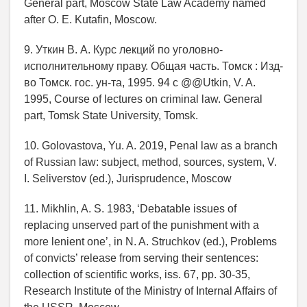
General part, Moscow State Law Academy named
after O. E. Kutafin, Moscow.
9. Уткин В. А. Курс лекций по уголовно-
исполнительному праву. Общая часть. Томск : Изд-
во Томск. гос. ун-та, 1995. 94 с @@Utkin, V. A.
1995, Course of lectures on criminal law. General
part, Tomsk State University, Tomsk.
10. Golovastova, Yu. A. 2019, Penal law as a branch
of Russian law: subject, method, sources, system, V.
I. Seliverstov (ed.), Jurisprudence, Moscow
11. Mikhlin, A. S. 1983, ‘Debatable issues of
replacing unserved part of the punishment with a
more lenient one’, in N. A. Struchkov (ed.), Problems
of convicts’ release from serving their sentences:
collection of scientific works, iss. 67, pp. 30-35,
Research Institute of the Ministry of Internal Affairs of