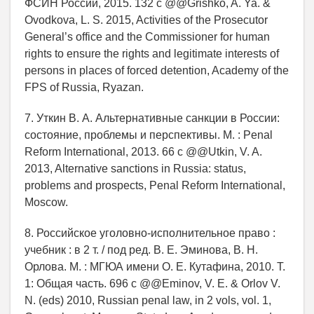
ФСИН России, 2015. 132 с @@Grishko, A. Ya. &
Ovodkova, L. S. 2015, Activities of the Prosecutor
General’s office and the Commissioner for human
rights to ensure the rights and legitimate interests of
persons in places of forced detention, Academy of the
FPS of Russia, Ryazan.
7. Уткин В. А. Альтернативные санкции в России:
состояние, проблемы и перспективы. М. : Penal
Reform International, 2013. 66 с @@Utkin, V. A.
2013, Alternative sanctions in Russia: status,
problems and prospects, Penal Reform International,
Moscow.
8. Российское уголовно-исполнительное право :
учебник : в 2 т. / под ред. В. Е. Эминова, В. Н.
Орлова. М. : МГЮА имени О. Е. Кутафина, 2010. Т.
1: Общая часть. 696 с @@Eminov, V. E. & Orlov V.
N. (eds) 2010, Russian penal law, in 2 vols, vol. 1,